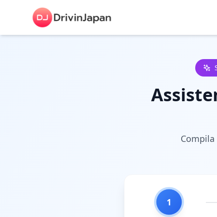
Assiste
Compila l
1