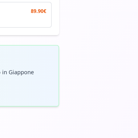
89.90
€
o in Giappone