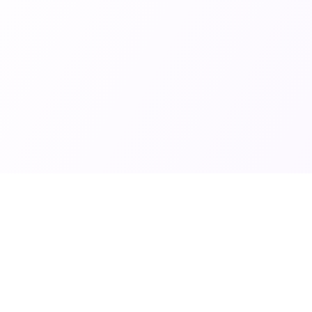
Navigazione
I Nostri S
Home
Traduzione
pone.