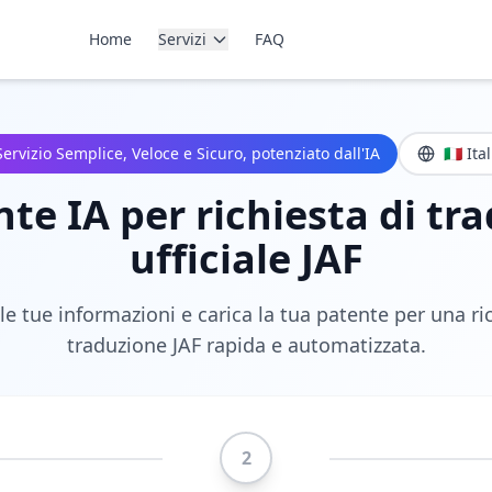
Home
Servizi
FAQ
Servizio Semplice, Veloce e Sicuro, potenziato dall'IA
🇮🇹 Ita
nte IA per richiesta di tr
ufficiale JAF
e tue informazioni e carica la tua patente per una ri
traduzione JAF rapida e automatizzata.
2