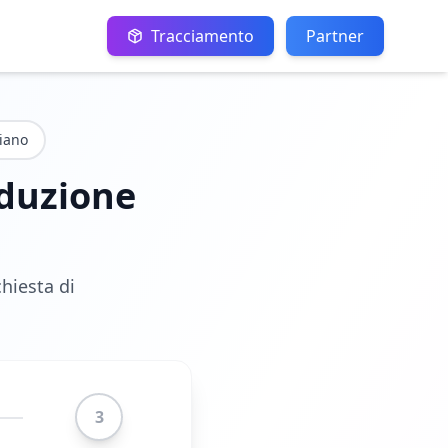
Tracciamento
Partner
liano
aduzione
chiesta di
3