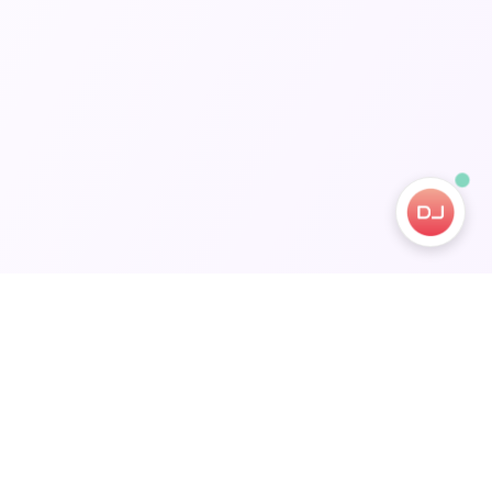
ervizi
Contatto & Supporto
 Patente
support@drivinjapan.com