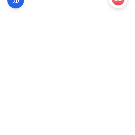
Officiële rijbewijsvertaaldienst voor Japan. Door JAF
erkende vertalingen, snel en veilig.
Officiële JAF-vertaling
48u gemiddeld
Navigatie
Home
FAQ