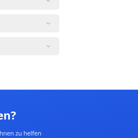
en?
hnen zu helfen