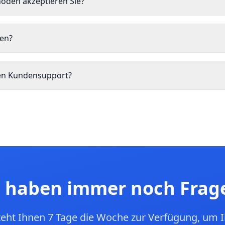
oden akzeptieren Sie?
len?
den Kundensupport?
e haben immer noch Frag
eht Ihnen 7 Tage die Woche zur Verfügung, um I