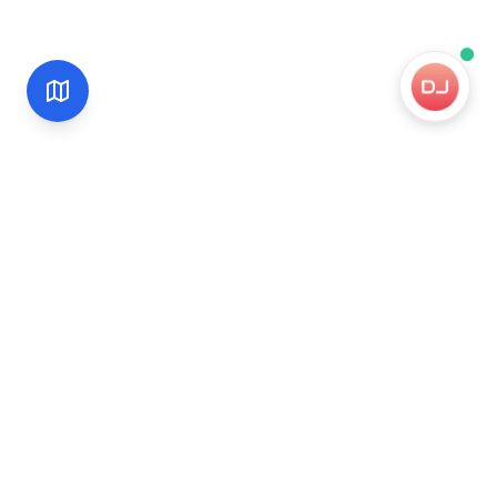
Service officiel de traduction de permis de conduire
pour le Japon. Traductions reconnues par la JAF,
rapides et sécurisées.
Traduction officielle JAF
48h en moyenne